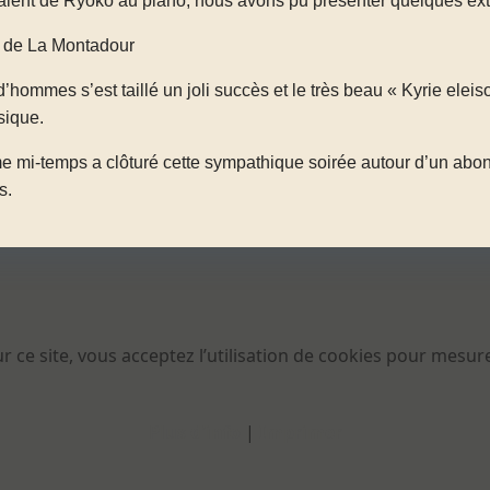
alent de Ryoko au piano, nous avons pu présenter quelques extrai
 de La Montadour
’hommes s’est taillé un joli succès et le très beau « Kyrie eleis
sique.
me mi-temps a clôturé cette sympathique soirée autour d’un abo
s.
 ce site, vous acceptez l’utilisation de cookies pour mesur
Plus d'info
|
Imprimer