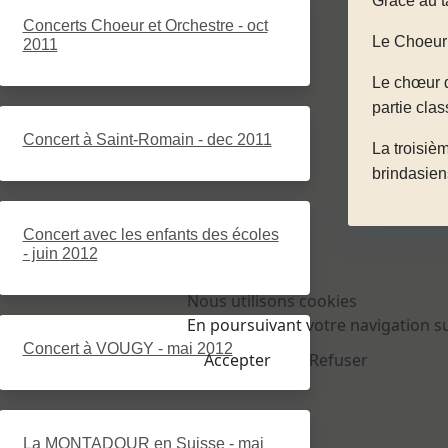
Grâce au t
Concerts Choeur et Orchestre - oct
Le Choeur
2011
Le chœur d
partie clas
Concert à Saint-Romain - dec 2011
La troisiè
brindasien
Concert avec les enfants des écoles
- juin 2012
Nous utilisons cookies
En poursuivant votre navigation sur
Concert à VOUGY - mai 2012
Accepter
Refuser
La MONTADOUR en Suisse - mai