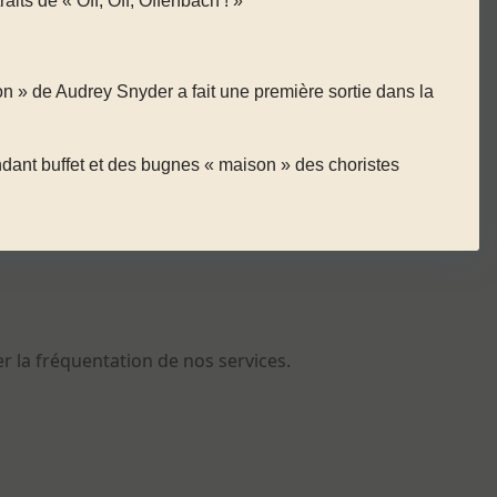
ts de « Off, Off, Offenbach ! »
on » de Audrey Snyder a fait une première sortie dans la
ndant buffet et des bugnes « maison » des choristes
er la fréquentation de nos services.