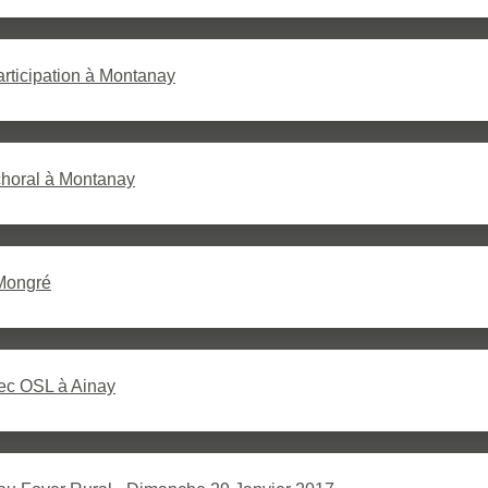
articipation à Montanay
 choral à Montanay
Mongré
ec OSL à Ainay